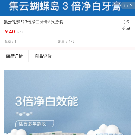
1
/
2
集云蝴蝶岛3倍净白牙膏5只套装
分享
￥40
￥50
收藏：
1
销量：
475
商品详情
商品评价